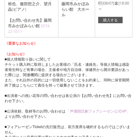
行]08/07[金]18:00
裕也、服部想之介、望月
藤岡市みかぼみ
～
晶(ピアノ)
らい館 大ホー
ル
【お問い合わせ先】藤岡
購入する
市みかぼみらい館
0274-
22-5511
《重要なお知らせ》
《お知らせ》
■個人情報取り扱いに関して
チケット購入時に取得しましたお客様の「氏名・連絡先」等個人情報は感染
者発生時など有事の場合、主催者や地方自治体、保健所から開示要請があっ
た際には、関連機関に提供する場合がございます。
また、それ以外の目的には一切使用しないことをお約束し、同時に保管期間
終了後はこちらにて責任を持って破棄させて頂きます。
■出演者への祝い花等の問い合わせは各公演の【お問い合わせ先】にお問い合
わせ下さい。
■公演依頼、取材等のお問い合わせは
「声優朗読劇フォアレーゼン公式HP」
よりお問い合わせ下さい。
■フォアレーゼンTicketの先行販売は、前方座席を確約するものではございま
せん。
各公演により座席位置は異なりますので予めご了承ください。