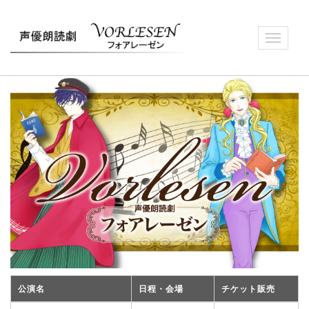
Toggle
navigatio
公演名
日程・会場
チケット販売