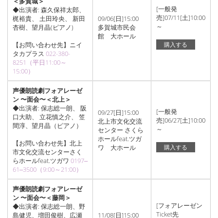
＜多賀城＞
[一般発
◆出演者: 森久保祥太郎、
売]07/11[土]10:00
梶裕貴、 土田玲央、 新田
09/06[日]15:00
～
杏樹、望月晶(ピアノ)
多賀城市民会
館 大ホール
【お問い合わせ先】ニイ
購入する
タカプラス
022-380-
8251（平日11:00～
15:00）
声優朗読劇フォアレーゼ
ン 〜面会〜＜北上＞
◆出演者: 保志総一朗、 阪
[一般発
09/27[日]15:00
口大助、 立花慎之介、 笠
売]06/27[土]10:00
北上市文化交流
間淳、望月晶（ピアノ）
～
センター さくら
ホールfeat.ツガ
【お問い合わせ先】北上
ワ 大ホール
購入する
市文化交流センターさく
らホールfeat.ツガワ
0197‒
61‒3500（9:00～21:00）
声優朗読劇フォアレーゼ
ン 〜面会〜＜藤岡＞
[フォアレーゼン
◆出演者: 保志総一朗、野
Ticket先
島健児、増田俊樹、広瀬
11/08[日]15:00