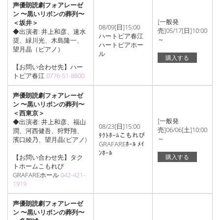
声優朗読劇フォアレーゼ
ン 〜黒いリボンの葬列〜
[一般発
＜坂井＞
08/09[日]15:00
売]05/17[日]10:00
◆出演者: 井上和彦、速水
ハートピア春江
～
奨、緑川光、木島隆一、
ハートピアホー
望月晶（ピアノ）
ル
購入する
【お問い合わせ先】ハー
トピア春江
0776-51-8800
声優朗読劇フォアレーゼ
ン 〜黒いリボンの葬列〜
＜西東京＞
[一般発
◆出演者: 井上和彦、福山
08/23[日]15:00
売]06/06[土]10:00
潤、河西健吾、狩野翔、
ﾀｸﾄﾎｰﾑこもれび
～
濱口綾乃、望月晶(ピアノ)
GRAFAREﾎｰﾙ ﾒｲ
ﾝﾎｰﾙ
【お問い合わせ先】タク
購入する
トホームこもれび
GRAFAREホール
042-421-
1919
声優朗読劇フォアレーゼ
ン 〜黒いリボンの葬列〜